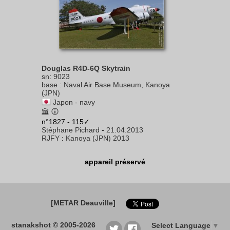
Douglas R4D-6Q Skytrain
sn
:
9023
base
:
Naval Air Base Museum, Kanoya
(JPN)
Japon - navy
n°1827 - 115✓
Stéphane Pichard
-
21.04.2013
RJFY
:
Kanoya (JPN) 2013
appareil préservé
[METAR Deauville]
stanakshot © 2005-2026
Select Language
▼