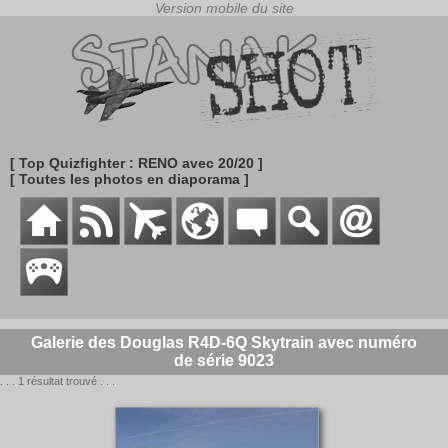
[ Top Quizfighter : RENO avec 20/20 ]
[ Toutes les photos en diaporama ]
Galerie des Douglas R4D-6Q Skytrain avec numéro
de série 9023
. . . 1 résultat trouvé . . .