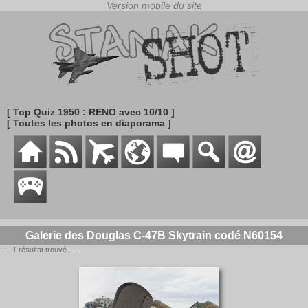
[ Top Quiz 1950 : RENO avec 10/10 ]
[ Toutes les photos en diaporama ]
Galerie des Douglas C-47B Skytrain codé N60154
. . . 1 résultat trouvé . . .