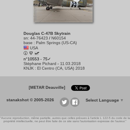
Douglas C-47B Skytrain
sn
:
44-76423
/
N60154
base
:
Palm Springs (US-CA)
USA
n°10553 - 75✓
Stéphane Pichard
-
11.03.2018
KNJK
:
El Centro (CA, USA) 2018
[METAR Deauville]
stanakshot © 2005-2026
Select Language
▼
"Aucune reproduction, même partielle, autres que celles prévues à l'article L 122-5 du code de la
propriété intellectuelle, ne peut être faite de ce site sans l'autorisation expresse de l'auteur."