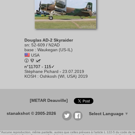
Douglas AD-2 Skyraider
sn
:
52-609
/
N2AD
base
:
Waukegan (US-IL)
USA
n°11707 - 115✓
Stéphane Pichard
-
23.07.2019
KOSH
:
Oshkosh (WI, USA) 2019
[METAR Deauville]
stanakshot © 2005-2026
Select Language
▼
"Aucune reproduction, même partielle, autres que celles prévues à l'article L 122-5 du code de la