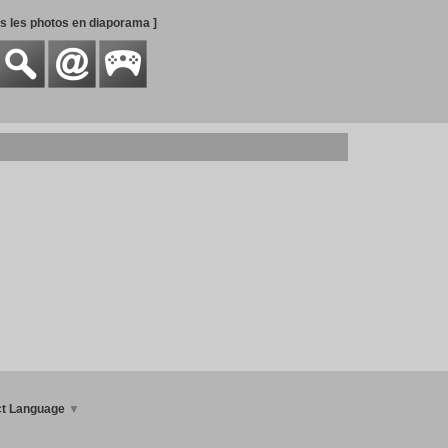
es les photos en diaporama ]
ct Language
▼