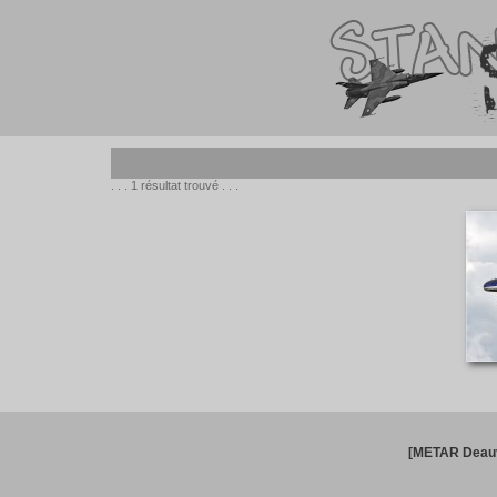
. . . 1 résultat trouvé . . .
[METAR Deauv