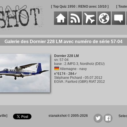
[ Top Quiz 1950 : RENO avec 10/10 ]
[ Tout
Galerie des Dornier 228 LM avec numéro de série 57-04
Dornier 228 LM
sn
:
57-04
base
:
2./MFG 3, Nordholz (DEU)
Allemagne - navy
n°6174 - 284✓
Stéphane Pichard
-
05.07.2012
EGVA
:
Fairford (GBR) RIAT 2012
ille]
stanakshot © 2005-2026
Sele