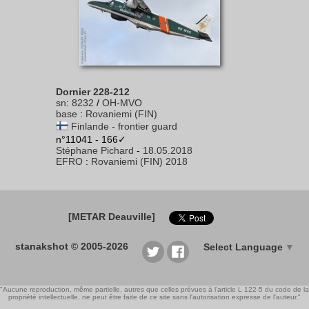
Dornier 228-212
sn
:
8232
/
OH-MVO
base
:
Rovaniemi (FIN)
Finlande - frontier guard
n°11041 - 166✓
Stéphane Pichard
-
18.05.2018
EFRO
:
Rovaniemi (FIN) 2018
[METAR Deauville]
stanakshot © 2005-2026
Select Language
▼
"Aucune reproduction, même partielle, autres que celles prévues à l'article L 122-5 du code de la
propriété intellectuelle, ne peut être faite de ce site sans l'autorisation expresse de l'auteur."