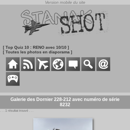
[ Top Quiz 10 : RENO avec 10/10 ]
[ Toutes les photos en diaporama ]
Galerie des Dornier 228-212 avec numéro de série
8232
. . . 1 résultat trouvé . . .