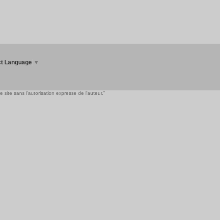
ct Language
▼
 site sans l'autorisation expresse de l'auteur."