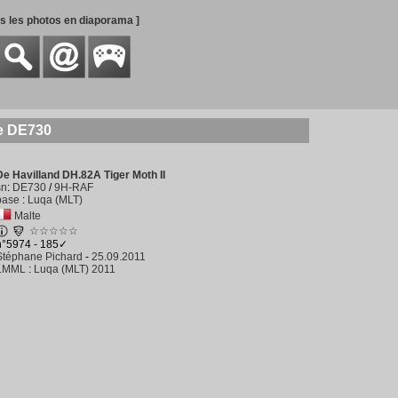
es les photos en diaporama ]
ie DE730
De Havilland DH.82A Tiger Moth II
sn
:
DE730
/
9H-RAF
base
:
Luqa (MLT)
Malte
☆☆☆☆☆
n°5974 - 185✓
Stéphane Pichard
-
25.09.2011
LMML
:
Luqa (MLT) 2011