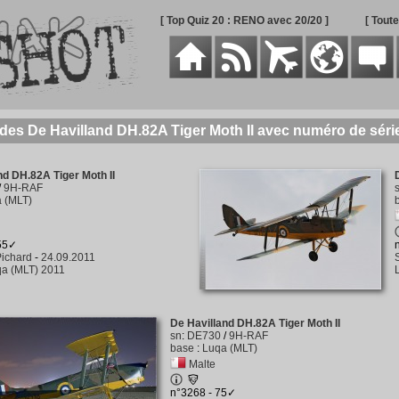
[ Top Quiz 20 : RENO avec 20/20 ]
[ Tout
 des De Havilland DH.82A Tiger Moth II avec numéro de sér
nd DH.82A Tiger Moth II
/
9H-RAF
 (MLT)
255✓
ichard
-
24.09.2011
a (MLT) 2011
De Havilland DH.82A Tiger Moth II
sn
:
DE730
/
9H-RAF
base
:
Luqa (MLT)
Malte
n°3268 - 75✓