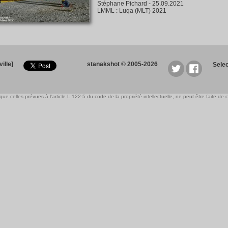
Stéphane Pichard
-
25.09.2021
LMML
:
Luqa (MLT) 2021
ille]
stanakshot © 2005-2026
Sele
e celles prévues à l'article L 122-5 du code de la propriété intellectuelle, ne peut être faite de ce