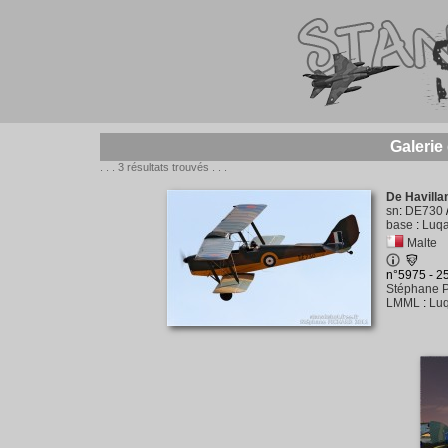
Galerie
. . . 3 résultats trouvés . . .
De Havilla
sn
:
DE730
base
:
Luqa
Malte
n°5975 - 
Stéphane P
LMML
:
Luq