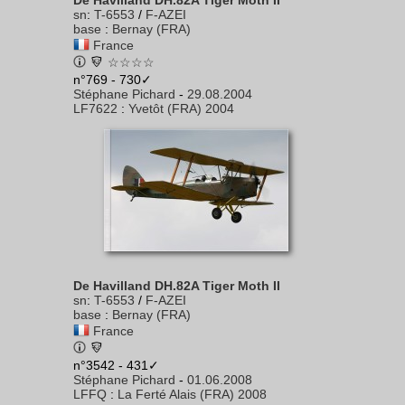
De Havilland DH.82A Tiger Moth II
sn
:
T-6553
/
F-AZEI
base
:
Bernay (FRA)
France
☆☆☆☆
n°769 - 730✓
Stéphane Pichard
-
29.08.2004
LF7622
:
Yvetôt (FRA) 2004
De Havilland DH.82A Tiger Moth II
sn
:
T-6553
/
F-AZEI
base
:
Bernay (FRA)
France
n°3542 - 431✓
Stéphane Pichard
-
01.06.2008
LFFQ
:
La Ferté Alais (FRA) 2008