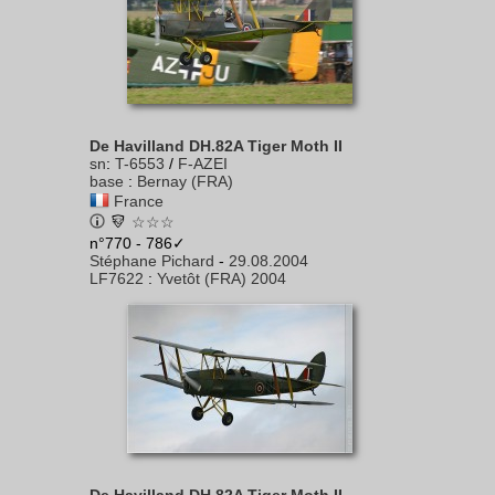
De Havilland DH.82A Tiger Moth II
sn
:
T-6553
/
F-AZEI
base
:
Bernay (FRA)
France
☆☆☆
n°770 - 786✓
Stéphane Pichard
-
29.08.2004
LF7622
:
Yvetôt (FRA) 2004