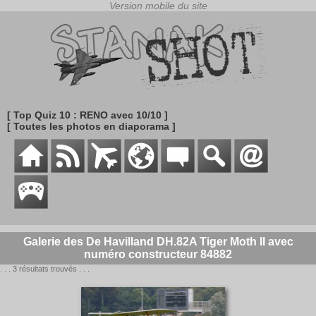
[ Top Quiz 10 : RENO avec 10/10 ]
[ Toutes les photos en diaporama ]
Galerie des De Havilland DH.82A Tiger Moth II avec
numéro constructeur 84882
. . . 3 résultats trouvés . . .