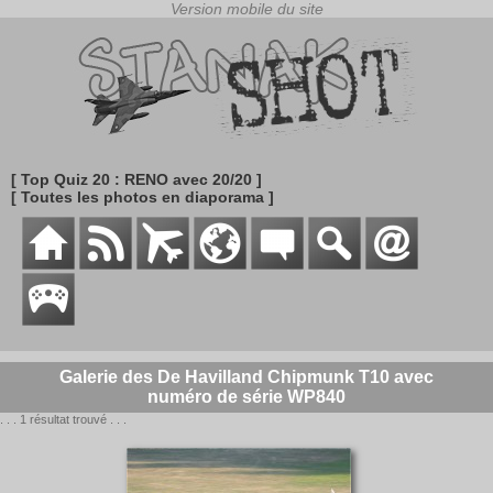
[ Top Quiz 20 : RENO avec 20/20 ]
[ Toutes les photos en diaporama ]
Galerie des De Havilland Chipmunk T10 avec
numéro de série WP840
. . . 1 résultat trouvé . . .