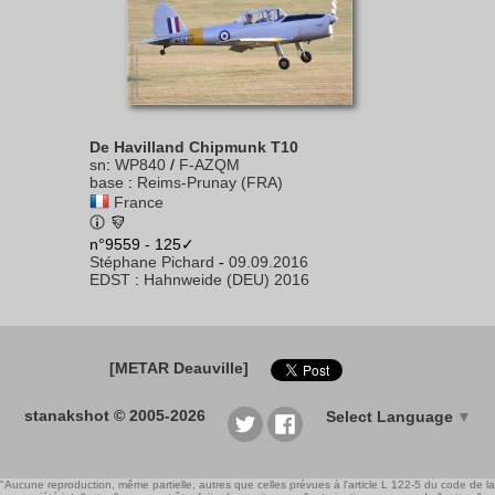
De Havilland Chipmunk T10
sn
:
WP840
/
F-AZQM
base
:
Reims-Prunay (FRA)
France
n°9559 - 125✓
Stéphane Pichard
-
09.09.2016
EDST
:
Hahnweide (DEU) 2016
[METAR Deauville]
stanakshot © 2005-2026
Select Language
▼
"Aucune reproduction, même partielle, autres que celles prévues à l'article L 122-5 du code de la