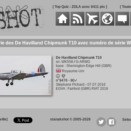
[ Top Quiz : ZOLA avec 6411 pts ]
[ Tout
rie des De Havilland Chipmunk T10 avec numéro de série 
De Havilland Chipmunk T10
sn
:
WK558
/
G-ARMG
base
:
Shenington-Edge Hill (GBR)
Royaume-Uni
n°9476 - 90✓
Stéphane Pichard
-
07.07.2016
EGVA
:
Fairford (GBR) RIAT 2016
ille]
stanakshot © 2005-2026
Sele