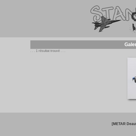
Gale
. . . 1 résultat trouvé . . .
[METAR Deauv