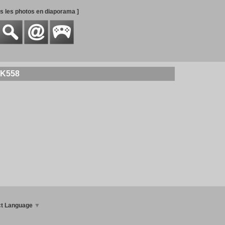
es les photos en diaporama ]
WK558
ct Language
▼