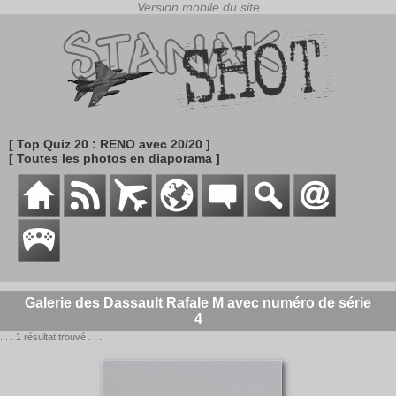
[ Top Quiz 20 : RENO avec 20/20 ]
[ Toutes les photos en diaporama ]
Galerie des Dassault Rafale M avec numéro de série
4
. . . 1 résultat trouvé . . .