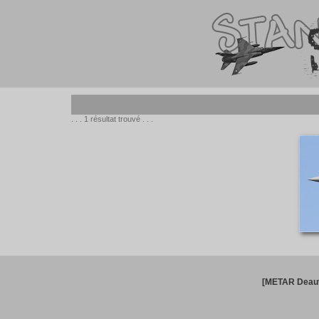
. . . 1 résultat trouvé . . .
[METAR Deauv