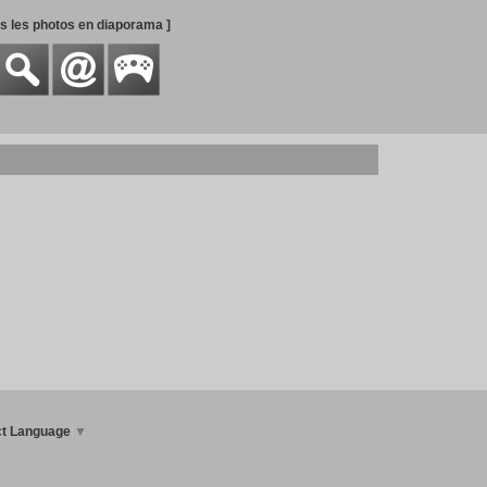
es les photos en diaporama ]
ct Language
▼