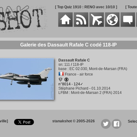
[ Top Quiz 1910 : RENO avec 10/10 ]
[ Tout
Galerie des Dassault Rafale C codé 118-IP
Dassault Rafale C
sn
:
111
/
118-IP
base
:
EC 02.030, Mont-de-Marsan (FRA)
France - air force
n°8014 - 124✓
Stéphane Pichard
-
01.10.2014
LFBM
:
Mont-de-Marsan 2 (FRA) 2014
ille]
stanakshot © 2005-2026
Sele