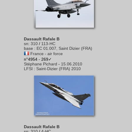
Dassault Rafale B
sn
:
310
/
113-HC
base
:
EC 01.007, Saint Dizier (FRA)
France - air force
n°4954 - 269✓
Stéphane Pichard
-
15.06.2010
LFSI
:
Saint-Dizier (FRA) 2010
Dassault Rafale B
sn
:
310
/
4-HC