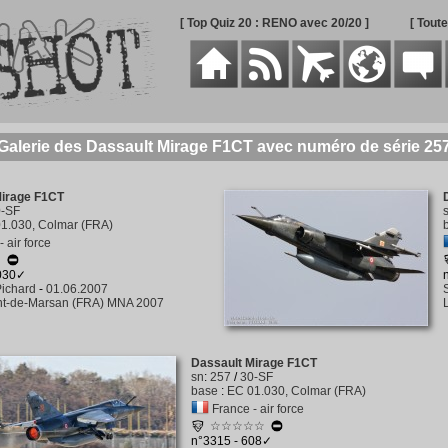
[ Top Quiz 20 : RENO avec 20/20 ]
[ Tout
Galerie des Dassault Mirage F1CT avec numéro de série 25
Mirage F1CT
0-SF
1.030, Colmar (FRA)
 air force
☆
1030✓
ichard
-
01.06.2007
t-de-Marsan (FRA) MNA 2007
Dassault Mirage F1CT
sn
:
257
/
30-SF
base
:
EC 01.030, Colmar (FRA)
France - air force
☆☆☆☆☆
n°3315 - 608✓