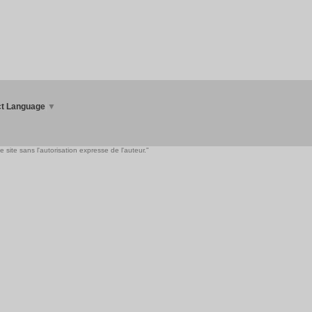
ct Language
▼
 site sans l'autorisation expresse de l'auteur."