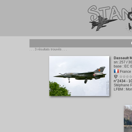
. . . 3 résultats trouvés . . .
Dassault 
sn
:
257
/
3
base
:
EC 0
France -
☆☆☆
n°2434 - 
Stéphane P
LFBM
:
Mon