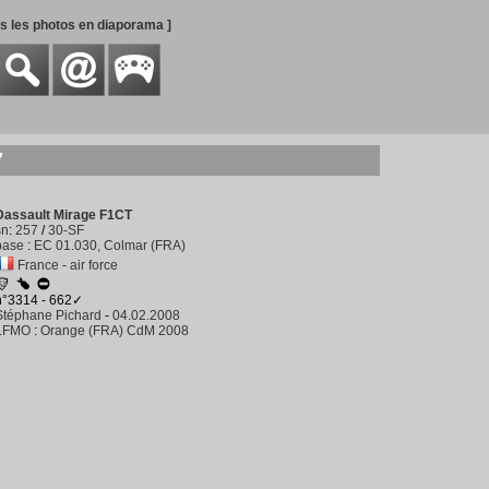
es les photos en diaporama ]
7
Dassault Mirage F1CT
sn
:
257
/
30-SF
base
:
EC 01.030, Colmar (FRA)
France - air force
n°3314 - 662✓
Stéphane Pichard
-
04.02.2008
LFMO
:
Orange (FRA) CdM 2008