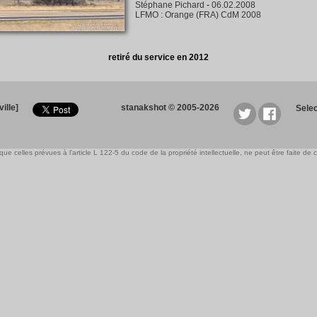
Stéphane Pichard
-
06.02.2008
LFMO
:
Orange (FRA) CdM 2008
retiré du service en 2012
ille]
stanakshot © 2005-2026
Sele
e celles prévues à l'article L 122-5 du code de la propriété intellectuelle, ne peut être faite de ce