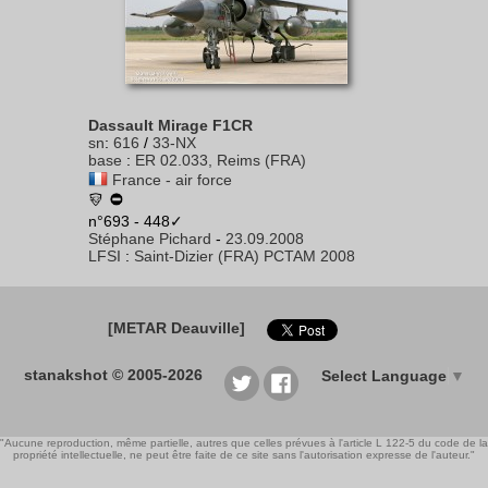
Dassault Mirage F1CR
sn
:
616
/
33-NX
base
:
ER 02.033, Reims (FRA)
France - air force
n°693 - 448✓
Stéphane Pichard
-
23.09.2008
LFSI
:
Saint-Dizier (FRA) PCTAM 2008
[METAR Deauville]
stanakshot © 2005-2026
Select Language
▼
"Aucune reproduction, même partielle, autres que celles prévues à l'article L 122-5 du code de la
propriété intellectuelle, ne peut être faite de ce site sans l'autorisation expresse de l'auteur."