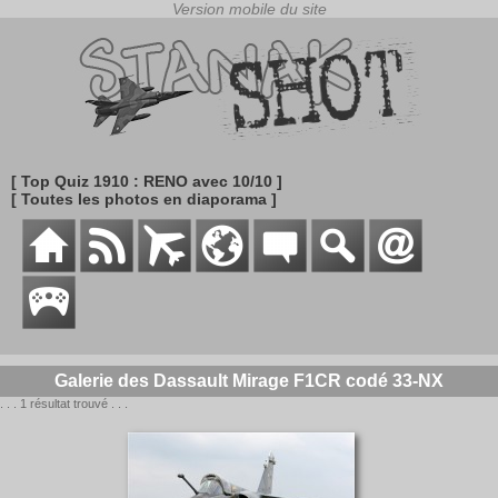
[ Top Quiz 1910 : RENO avec 10/10 ]
[ Toutes les photos en diaporama ]
Galerie des Dassault Mirage F1CR codé 33-NX
. . . 1 résultat trouvé . . .