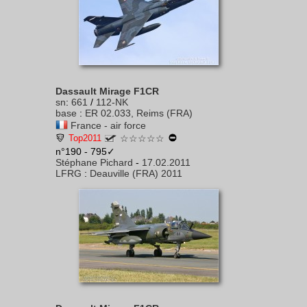
Dassault Mirage F1CR
sn
:
661
/
112-NK
base
:
ER 02.033, Reims (FRA)
France - air force
Top2011
☆☆☆☆☆
n°190 - 795✓
Stéphane Pichard
-
17.02.2011
LFRG
:
Deauville (FRA) 2011