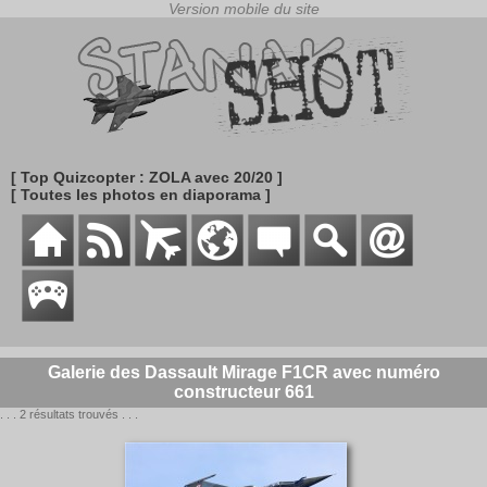
[ Top Quizcopter : ZOLA avec 20/20 ]
[ Toutes les photos en diaporama ]
Galerie des Dassault Mirage F1CR avec numéro
constructeur 661
. . . 2 résultats trouvés . . .