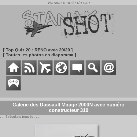
[ Top Quiz 20 : RENO avec 20/20 ]
[ Toutes les photos en diaporama ]
Galerie des Dassault Mirage 2000N avec numéro
constructeur 310
. . . 3 résultats trouvés . . .