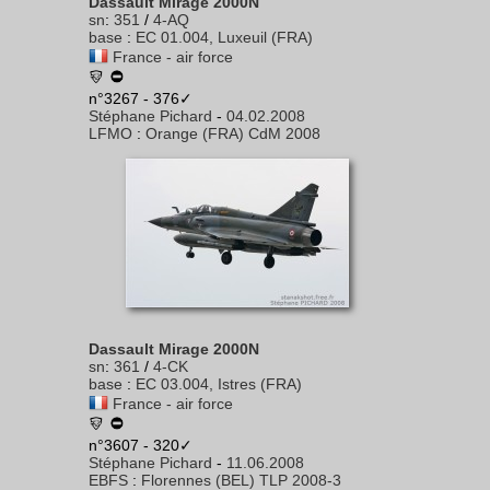
Dassault Mirage 2000N
sn
:
351
/
4-AQ
base
:
EC 01.004, Luxeuil (FRA)
France - air force
n°3267 - 376✓
Stéphane Pichard
-
04.02.2008
LFMO
:
Orange (FRA) CdM 2008
Dassault Mirage 2000N
sn
:
361
/
4-CK
base
:
EC 03.004, Istres (FRA)
France - air force
n°3607 - 320✓
Stéphane Pichard
-
11.06.2008
EBFS
:
Florennes (BEL) TLP 2008-3