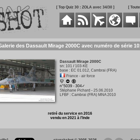
[ Top Quiz 30 : ZOLA avec 34/30 ]
[ Tout
Galerie des Dassault Mirage 2000C avec numéro de série 10
Dassault Mirage 2000C
sn
:
101
/
103-KE
base
:
EC 01.012, Cambrai (FRA)
France - air force
n°5039 - 304✓
Stéphane Pichard
-
25.06.2010
LFBF
:
Cambrai (FRA) MNA 2010
retiré du service en 2016
vendu en 2021 à l'Inde