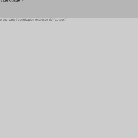
ct Language
▼
 site sans l'autorisation expresse de l'auteur."