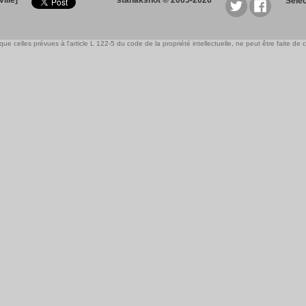
ille]
stanakshot © 2005-2026
Sele
e celles prévues à l'article L 122-5 du code de la propriété intellectuelle, ne peut être faite de ce