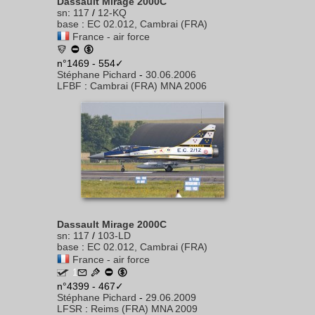
Dassault Mirage 2000C
sn
:
117
/
12-KQ
base
:
EC 02.012, Cambrai (FRA)
France - air force
n°1469 - 554✓
Stéphane Pichard
-
30.06.2006
LFBF
:
Cambrai (FRA) MNA 2006
Dassault Mirage 2000C
sn
:
117
/
103-LD
base
:
EC 02.012, Cambrai (FRA)
France - air force
1
n°4399 - 467✓
Stéphane Pichard
-
29.06.2009
LFSR
:
Reims (FRA) MNA 2009