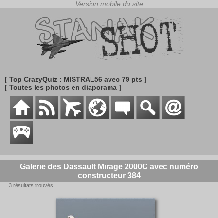
[ Top CrazyQuiz : MISTRAL56 avec 79 pts ]
[ Toutes les photos en diaporama ]
Galerie des Dassault Mirage 2000C avec numéro
constructeur 384
. . . 3 résultats trouvés . . .