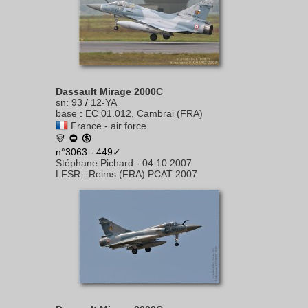
Dassault Mirage 2000C
sn
:
93
/
12-YA
base
:
EC 01.012, Cambrai (FRA)
France - air force
n°3063 - 449✓
Stéphane Pichard
-
04.10.2007
LFSR
:
Reims (FRA) PCAT 2007