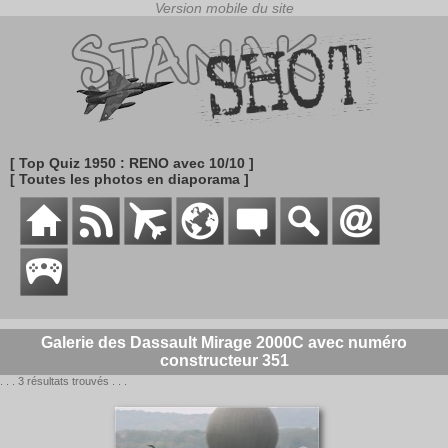
[ Top Quiz 1950 : RENO avec 10/10 ]
[ Toutes les photos en diaporama ]
Galerie des Dassault Mirage 2000C avec numéro
constructeur 351
. . . 3 résultats trouvés . . .