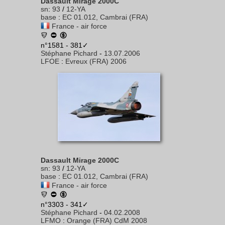
Dassault Mirage 2000C
sn
:
93
/
12-YA
base
:
EC 01.012, Cambrai (FRA)
France - air force
n°1581 - 381✓
Stéphane Pichard
-
13.07.2006
LFOE
:
Evreux (FRA) 2006
Dassault Mirage 2000C
sn
:
93
/
12-YA
base
:
EC 01.012, Cambrai (FRA)
France - air force
n°3303 - 341✓
Stéphane Pichard
-
04.02.2008
LFMO
:
Orange (FRA) CdM 2008