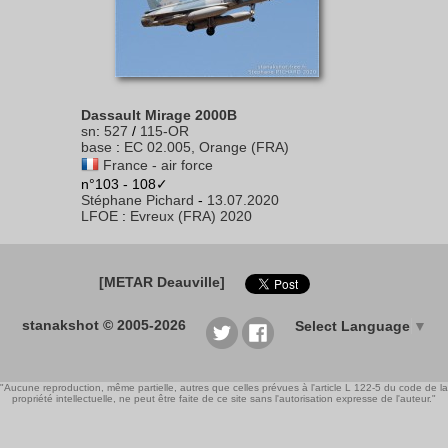
Dassault Mirage 2000B
sn
:
527
/
115-OR
base
:
EC 02.005, Orange (FRA)
France - air force
n°103 - 108✓
Stéphane Pichard
-
13.07.2020
LFOE
:
Evreux (FRA) 2020
[METAR Deauville]
stanakshot © 2005-2026
Select Language
▼
"Aucune reproduction, même partielle, autres que celles prévues à l'article L 122-5 du code de la
propriété intellectuelle, ne peut être faite de ce site sans l'autorisation expresse de l'auteur."