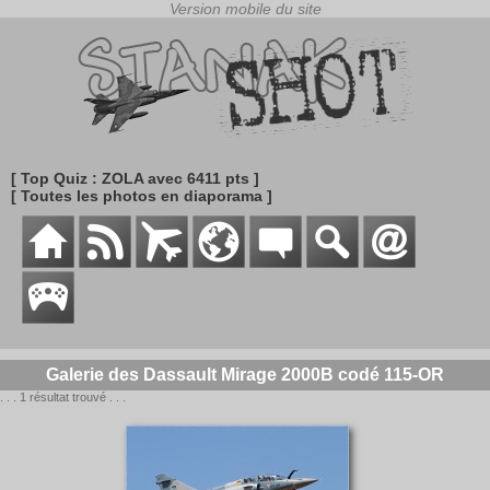
[ Top Quiz : ZOLA avec 6411 pts ]
[ Toutes les photos en diaporama ]
Galerie des Dassault Mirage 2000B codé 115-OR
. . . 1 résultat trouvé . . .