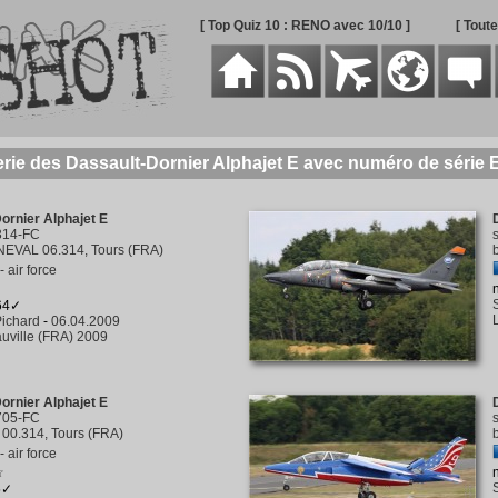
[ Top Quiz 10 : RENO avec 10/10 ]
[ Tout
erie des Dassault-Dornier Alphajet E avec numéro de série 
ornier Alphajet E
314-FC
EVAL 06.314, Tours (FRA)
 air force
364✓
ichard
-
06.04.2009
uville (FRA) 2009
ornier Alphajet E
705-FC
00.314, Tours (FRA)
 air force
☆
5✓