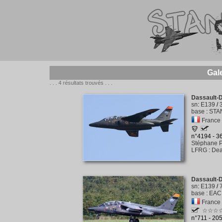
Gal
. . . 4 résultats trouvés . . .
Dassault-D
sn
:
E139
/
base
:
STAN
France -
n°4194 - 
Stéphane P
LFRG
:
Dea
Dassault-D
sn
:
E139
/
base
:
EAC 
France -
☆☆☆
n°711 - 20