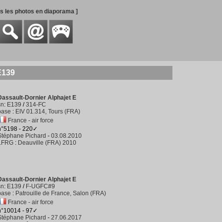
es les photos en diaporama ]
E139
Dassault-Dornier Alphajet E
sn
:
E139
/
314-FC
base
:
EIV 01.314, Tours (FRA)
France - air force
n°5198 - 220✓
Stéphane Pichard
-
03.08.2010
LFRG
:
Deauville (FRA) 2010
Dassault-Dornier Alphajet E
sn
:
E139
/
F-UGFC#9
base
:
Patrouille de France, Salon (FRA)
France - air force
n°10014 - 97✓
Stéphane Pichard
-
27.06.2017