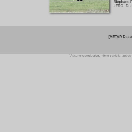
Stéphane P
LFRG
:
Dea
[METAR Deauv
"Aucune reproduction, même partielle, autres qu