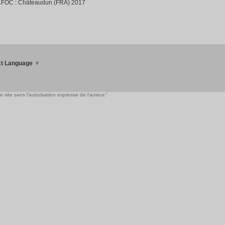
LFOC
:
Châteaudun (FRA) 2017
ct Language
▼
 site sans l'autorisation expresse de l'auteur."