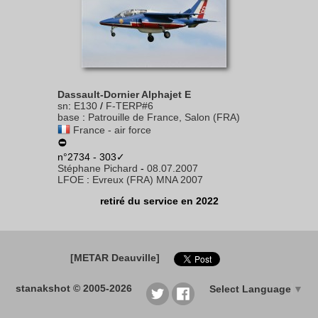
Dassault-Dornier Alphajet E
sn
:
E130
/
F-TERP#6
base
:
Patrouille de France, Salon (FRA)
France - air force
n°2734 - 303✓
Stéphane Pichard
-
08.07.2007
LFOE
:
Evreux (FRA) MNA 2007
retiré du service en 2022
[METAR Deauville]
stanakshot © 2005-2026
Select Language
▼