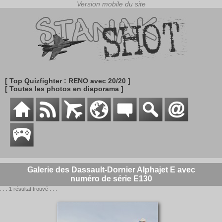
[ Top Quizfighter : RENO avec 20/20 ]
[ Toutes les photos en diaporama ]
Galerie des Dassault-Dornier Alphajet E avec
numéro de série E130
. . . 1 résultat trouvé . . .