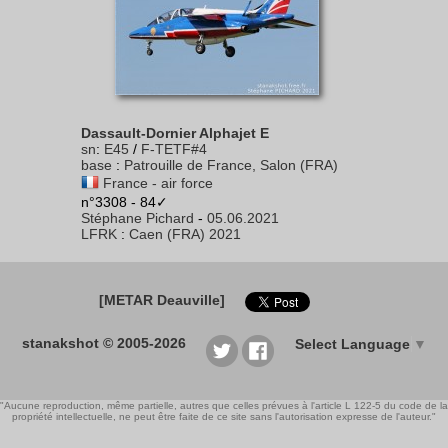
Dassault-Dornier Alphajet E
sn
:
E45
/
F-TETF#4
base
:
Patrouille de France, Salon (FRA)
France - air force
n°3308 - 84✓
Stéphane Pichard
-
05.06.2021
LFRK
:
Caen (FRA) 2021
[METAR Deauville]
stanakshot © 2005-2026
Select Language
▼
"Aucune reproduction, même partielle, autres que celles prévues à l'article L 122-5 du code de la
propriété intellectuelle, ne peut être faite de ce site sans l'autorisation expresse de l'auteur."