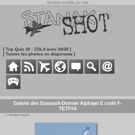
[ Top Quiz 30 : ZOLA avec 34/30 ]
[ Toutes les photos en diaporama ]
Galerie des Dassault-Dornier Alphajet E codé F-
TETF#4
. . . 1 résultat trouvé . . .