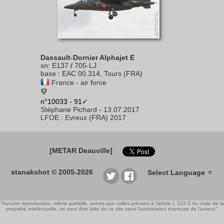
Dassault-Dornier Alphajet E
sn
:
E137
/
705-LJ
base
:
EAC 00.314, Tours (FRA)
France - air force
n°10033 - 91✓
Stéphane Pichard
-
13.07.2017
LFOE
:
Evreux (FRA) 2017
[METAR Deauville]
stanakshot © 2005-2026
Select Language
▼
"Aucune reproduction, même partielle, autres que celles prévues à l'article L 122-5 du code de la
propriété intellectuelle, ne peut être faite de ce site sans l'autorisation expresse de l'auteur."