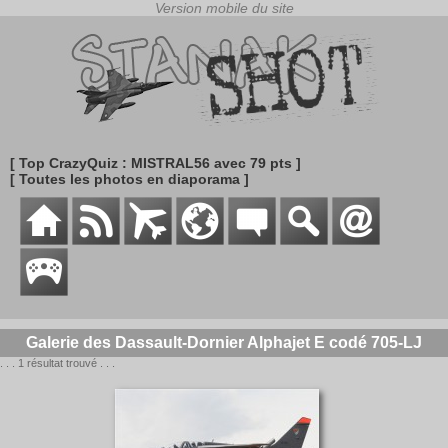
[ Top CrazyQuiz : MISTRAL56 avec 79 pts ]
[ Toutes les photos en diaporama ]
Galerie des Dassault-Dornier Alphajet E codé 705-LJ
. . . 1 résultat trouvé . . .