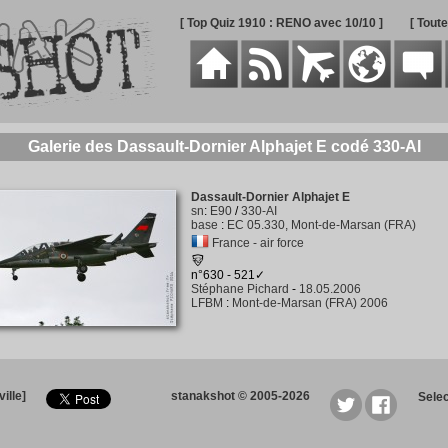
[ Top Quiz 1910 : RENO avec 10/10 ]
[ Tout
Galerie des Dassault-Dornier Alphajet E codé 330-AI
Dassault-Dornier Alphajet E
sn
:
E90
/
330-AI
base
:
EC 05.330, Mont-de-Marsan (FRA)
France - air force
n°630 - 521✓
Stéphane Pichard
-
18.05.2006
LFBM
:
Mont-de-Marsan (FRA) 2006
ille]
stanakshot © 2005-2026
Sele