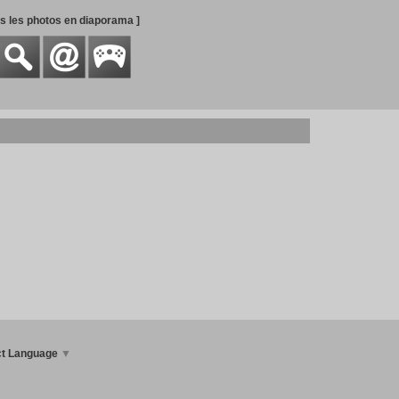
es les photos en diaporama ]
ct Language
▼