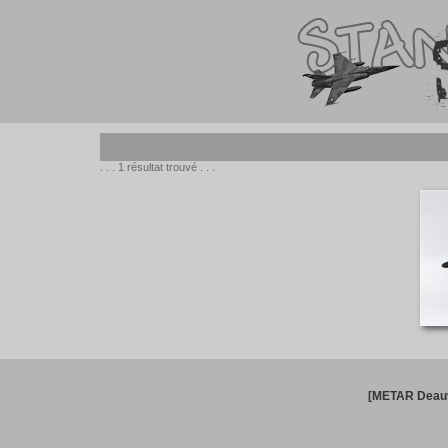
. . . 1 résultat trouvé . . .
[METAR Deauv