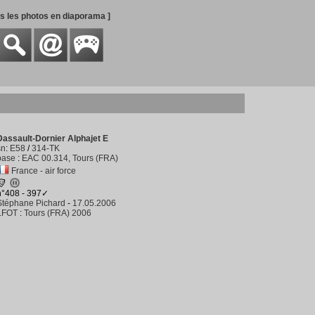
es les photos en diaporama ]
Dassault-Dornier Alphajet E
sn
:
E58
/
314-TK
base
:
EAC 00.314, Tours (FRA)
France - air force
n°408 - 397✓
Stéphane Pichard
-
17.05.2006
LFOT
:
Tours (FRA) 2006