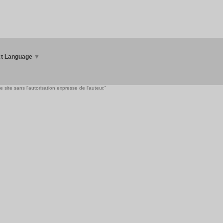
ct Language
▼
 site sans l'autorisation expresse de l'auteur."