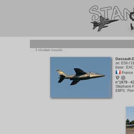
. . . 3 résultats trouvés . . .
Dassault-D
sn
:
E58
/
3
base
:
EAC 
France -
n°1879 - 
Stéphane P
EBFS
:
Flo