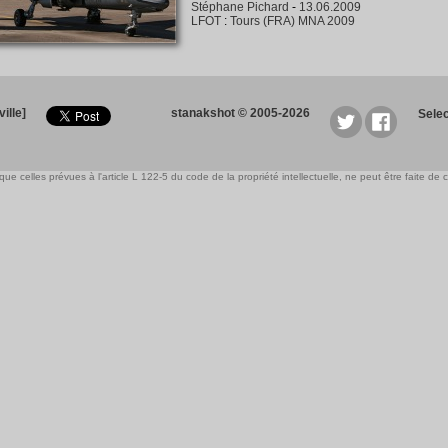
Stéphane Pichard
-
13.06.2009
LFOT
:
Tours (FRA) MNA 2009
ille]
stanakshot © 2005-2026
Sele
e celles prévues à l'article L 122-5 du code de la propriété intellectuelle, ne peut être faite de ce