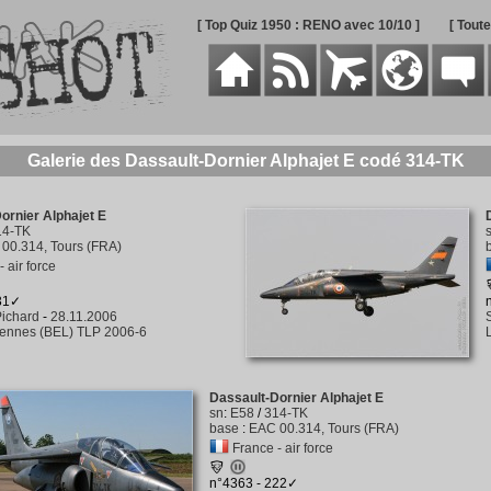
[ Top Quiz 1950 : RENO avec 10/10 ]
[ Tout
Galerie des Dassault-Dornier Alphajet E codé 314-TK
ornier Alphajet E
14-TK
00.314, Tours (FRA)
 air force
431✓
ichard
-
28.11.2006
rennes (BEL) TLP 2006-6
Dassault-Dornier Alphajet E
sn
:
E58
/
314-TK
base
:
EAC 00.314, Tours (FRA)
France - air force
n°4363 - 222✓