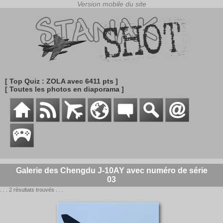
[ Top Quiz : ZOLA avec 6411 pts ]
[ Toutes les photos en diaporama ]
Galerie des Chengdu J-10AY avec numéro de série
03
. . . 2 résultats trouvés . . .