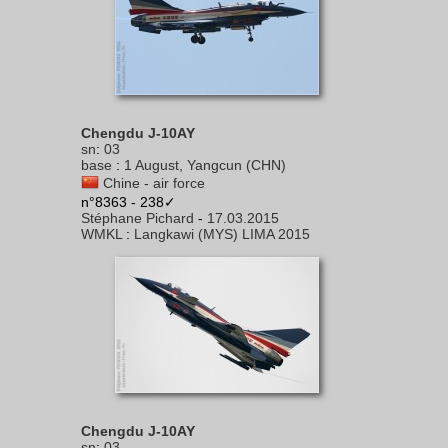
Chengdu J-10AY
sn
:
03
base
:
1 August, Yangcun (CHN)
Chine - air force
n°8363 - 238✓
Stéphane Pichard
-
17.03.2015
WMKL
:
Langkawi (MYS) LIMA 2015
Chengdu J-10AY
sn
:
03