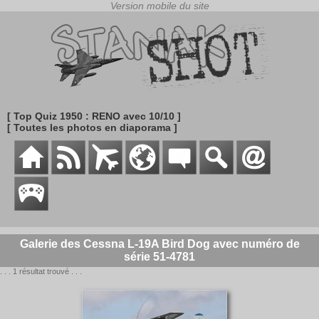
[ Top Quiz 1950 : RENO avec 10/10 ]
[ Toutes les photos en diaporama ]
Galerie des Cessna L-19A Bird Dog avec numéro de
série 51-4781
. . . 1 résultat trouvé . . .