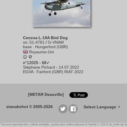
Cessna L-19A Bird Dog
sn
:
51-4781
/
G-VNAM
base
:
Hungerford (GBR)
Royaume-Uni
n°12025 - 68✓
Stéphane Pichard
-
14.07.2022
EGVA
:
Fairford (GBR) RIAT 2022
[METAR Deauville]
stanakshot © 2005-2026
Select Language
▼
"Aucune reproduction, même partielle, autres que celles prévues à l'article L 122-5 du code de la