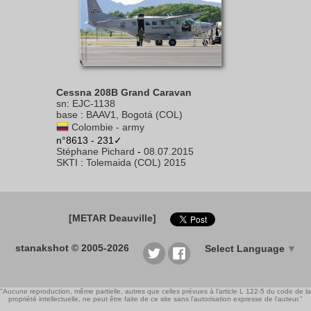
Cessna 208B Grand Caravan
sn
:
EJC-1138
base
:
BAAV1, Bogotá (COL)
Colombie - army
n°8613 - 231✓
Stéphane Pichard
-
08.07.2015
SKTI
:
Tolemaida (COL) 2015
[METAR Deauville]
stanakshot © 2005-2026
Select Language
▼
"Aucune reproduction, même partielle, autres que celles prévues à l'article L 122-5 du code de la
propriété intellectuelle, ne peut être faite de ce site sans l'autorisation expresse de l'auteur."