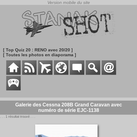
[ Top Quiz 20 : RENO avec 20/20 ]
[ Toutes les photos en diaporama ]
Galerie des Cessna 208B Grand Caravan avec
numéro de série EJC-1138
. . . 1 résultat trouvé . . .