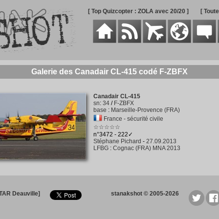
[ Top Quizcopter : ZOLA avec 20/20 ]
[ Tout
Galerie des Canadair CL-415 codé F-ZBFX
Canadair CL-415
sn
:
34
/
F-ZBFX
base
:
Marseille-Provence (FRA)
France - sécurité civile
☆☆☆☆☆
n°3472 - 222✓
Stéphane Pichard
-
27.09.2013
LFBG
:
Cognac (FRA) MNA 2013
TAR Deauville]
stanakshot © 2005-2026