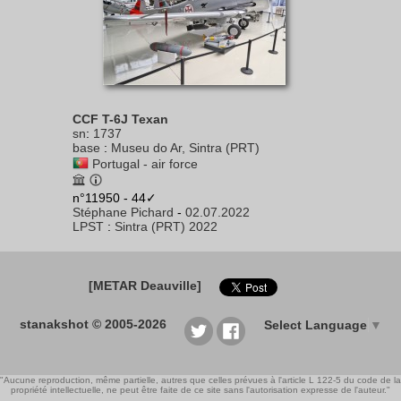
CCF T-6J Texan
sn
:
1737
base
:
Museu do Ar, Sintra (PRT)
Portugal - air force
n°11950 - 44✓
Stéphane Pichard
-
02.07.2022
LPST
:
Sintra (PRT) 2022
[METAR Deauville]
stanakshot © 2005-2026
Select Language
▼
"Aucune reproduction, même partielle, autres que celles prévues à l'article L 122-5 du code de la
propriété intellectuelle, ne peut être faite de ce site sans l'autorisation expresse de l'auteur."