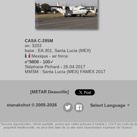
CASA C-295M
sn
:
3203
base
:
EA.301, Santa Lucia (MEX)
Mexique - air force
n°9808 - 100✓
Stéphane Pichard
-
26.04.2017
MMSM
:
Santa Lucía (MEX) FAMEX 2017
[METAR Deauville]
stanakshot © 2005-2026
Select Language
▼
"Aucune reproduction, même partielle, autres que celles prévues à l'article L 122-5 du code de la
propriété intellectuelle, ne peut être faite de ce site sans l'autorisation expresse de l'auteur."