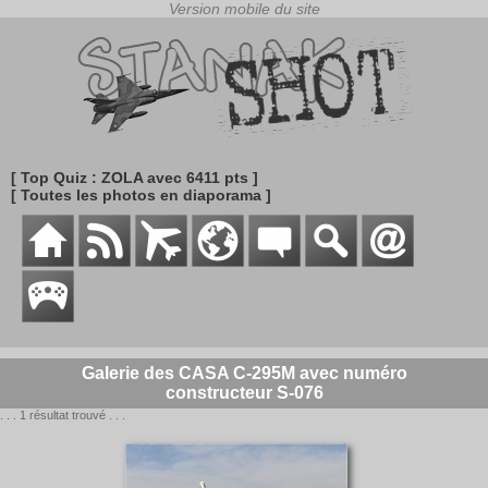
[ Top Quiz : ZOLA avec 6411 pts ]
[ Toutes les photos en diaporama ]
Galerie des CASA C-295M avec numéro
constructeur S-076
. . . 1 résultat trouvé . . .