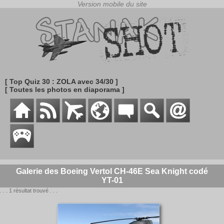
[ Top Quiz 30 : ZOLA avec 34/30 ]
[ Toutes les photos en diaporama ]
Galerie des Boeing Vertol CH-46E Sea Knight codé
YT-01
. . . 1 résultat trouvé . . .