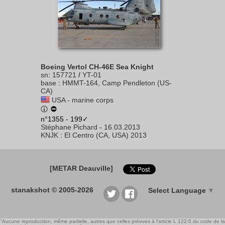
Boeing Vertol CH-46E Sea Knight
sn
:
157721
/
YT-01
base
:
HMMT-164, Camp Pendleton (US-
CA)
USA - marine corps
n°1355 - 199✓
Stéphane Pichard
-
16.03.2013
KNJK
:
El Centro (CA, USA) 2013
[METAR Deauville]
stanakshot © 2005-2026
Select Language
▼
"Aucune reproduction, même partielle, autres que celles prévues à l'article L 122-5 du code de la