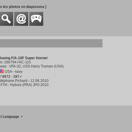
es les photos en diaporama ]
Boeing F/A-18F Super Hornet
sn
:
166794
/
AC-115
base
:
VFA-32, USS Harry Truman (USA)
USA - navy
n°4872 - 287✓
Stéphane Pichard
-
12.06.2010
LFTH
:
Hyères (FRA) JPO 2010
ct Language
▼