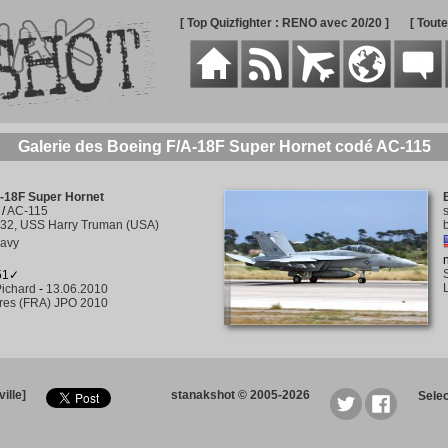
[ Top Quizfighter : RENO avec 20/20 ]
[ Tout
Galerie des Boeing F/A-18F Super Hornet codé AC-115
-18F Super Hornet
/
AC-115
32, USS Harry Truman (USA)
navy
251✓
ichard
-
13.06.2010
res (FRA) JPO 2010
ille]
stanakshot © 2005-2026
Sele