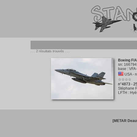
. . . 2 résultats trouvés . . .
Boeing F/A
sn
:
166794
base
:
VFA-
USA - 
☆☆☆☆
n°4873 - 
Stéphane P
LFTH
:
Hyè
[METAR Deauv