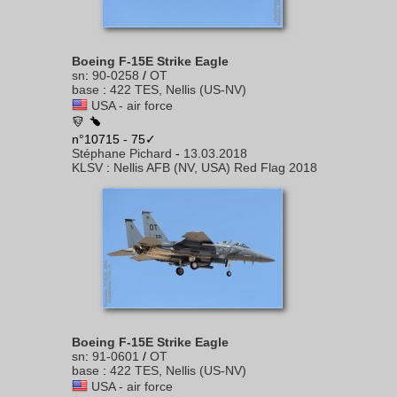
Boeing F-15E Strike Eagle
sn
:
90-0258
/
OT
base
:
422 TES, Nellis (US-NV)
USA - air force
n°10715 - 75✓
Stéphane Pichard
-
13.03.2018
KLSV
:
Nellis AFB (NV, USA) Red Flag 2018
Boeing F-15E Strike Eagle
sn
:
91-0601
/
OT
base
:
422 TES, Nellis (US-NV)
USA - air force