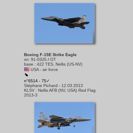
Boeing F-15E Strike Eagle
sn
:
91-0325
/
OT
base
:
422 TES, Nellis (US-NV)
USA - air force
n°6514 - 75✓
Stéphane Pichard
-
12.03.2013
KLSV
:
Nellis AFB (NV, USA) Red Flag
2013-3