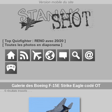
[ Top Quizfighter : RENO avec 20/20 ]
[ Toutes les photos en diaporama ]
Galerie des Boeing F-15E Strike Eagle codé OT
. . . 6 résultats trouvés . . .