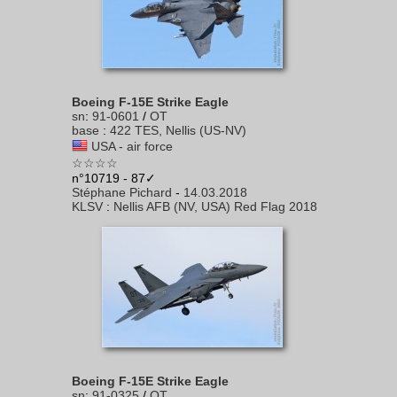
Boeing F-15E Strike Eagle
sn
:
91-0601
/
OT
base
:
422 TES, Nellis (US-NV)
USA - air force
☆☆☆☆
n°10719 - 87✓
Stéphane Pichard
-
14.03.2018
KLSV
:
Nellis AFB (NV, USA) Red Flag 2018
Boeing F-15E Strike Eagle
sn
:
91-0325
/
OT