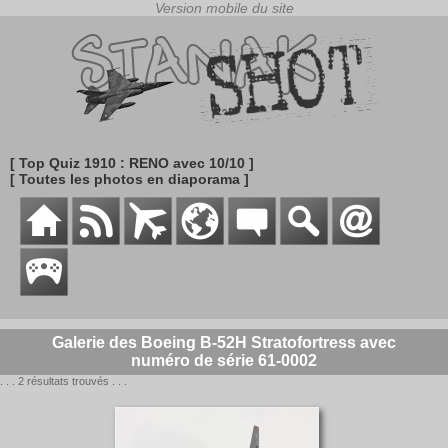
[ Top Quiz 1910 : RENO avec 10/10 ]
[ Toutes les photos en diaporama ]
Galerie des Boeing B-52H Stratofortress avec
numéro de série 61-0002
. . . 2 résultats trouvés . . .