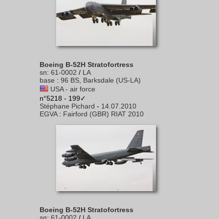
Boeing B-52H Stratofortress
sn
:
61-0002
/
LA
base
:
96 BS, Barksdale (US-LA)
USA - air force
n°5218 - 199✓
Stéphane Pichard
-
14.07.2010
EGVA
:
Fairford (GBR) RIAT 2010
Boeing B-52H Stratofortress
sn
:
61-0002
/
LA