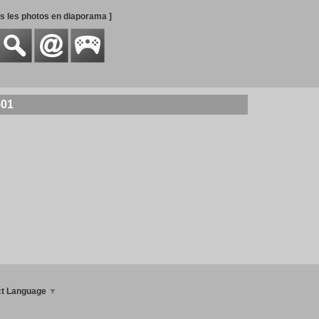
es les photos en diaporama ]
-01
ct Language
▼