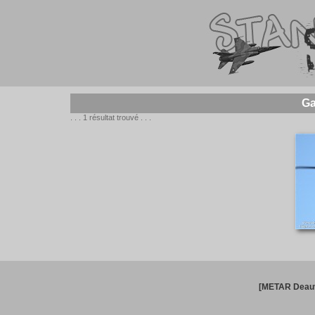
Ga
. . . 1 résultat trouvé . . .
[METAR Deauv