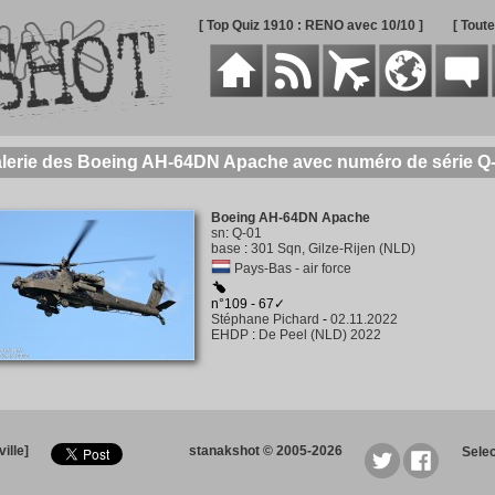
[ Top Quiz 1910 : RENO avec 10/10 ]
[ Tout
lerie des Boeing AH-64DN Apache avec numéro de série Q
Boeing AH-64DN Apache
sn
:
Q-01
base
:
301 Sqn, Gilze-Rijen (NLD)
Pays-Bas - air force
n°109 - 67✓
Stéphane Pichard
-
02.11.2022
EHDP
:
De Peel (NLD) 2022
ille]
stanakshot © 2005-2026
Sele