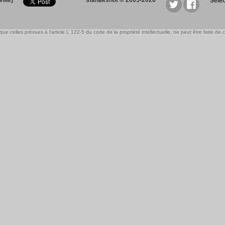
ille]
stanakshot © 2005-2026
Sele
e celles prévues à l'article L 122-5 du code de la propriété intellectuelle, ne peut être faite de ce