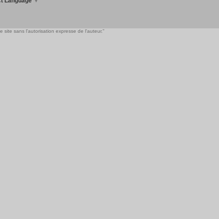
ct Language
▼
 site sans l'autorisation expresse de l'auteur."