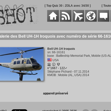
[ Top Quiz 30 : ZOLA avec 34/30 ]
[ Tout
alerie des Bell UH-1H Iroquois avec numéro de série 66-161
Bell UH-1H Iroquois
sn
:
66-16161
base
:
Battleship Memorial Park, Mobile (US-AL
USA
n°1667 - 122✓
Stéphane Pichard
-
07.11.2014
KMOB
:
Mobile (AL, USA) 2014
appareil préservé