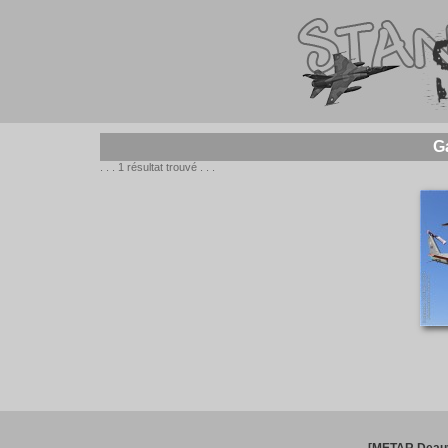
G
. . . 1 résultat trouvé . . .