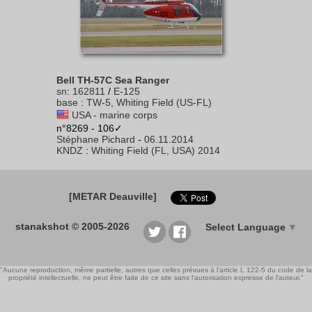
Bell TH-57C Sea Ranger
sn
:
162811
/
E-125
base
:
TW-5, Whiting Field (US-FL)
USA - marine corps
n°8269 - 106✓
Stéphane Pichard
-
06.11.2014
KNDZ
:
Whiting Field (FL, USA) 2014
[METAR Deauville]
stanakshot © 2005-2026
Select Language
▼
"Aucune reproduction, même partielle, autres que celles prévues à l'article L 122-5 du code de la
propriété intellectuelle, ne peut être faite de ce site sans l'autorisation expresse de l'auteur."