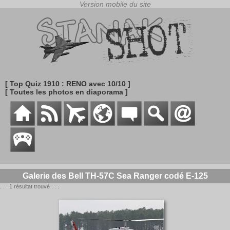
[ Top Quiz 1910 : RENO avec 10/10 ]
[ Toutes les photos en diaporama ]
Galerie des Bell TH-57C Sea Ranger codé E-125
. . . 1 résultat trouvé . . .