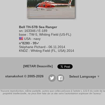
Bell TH-57B Sea Ranger
sn
:
163346
/
E-189
base
:
TW-5, Whiting Field (US-FL)
USA - navy
n°8280 - 99✓
Stéphane Pichard
-
06.11.2014
KNDZ
:
Whiting Field (FL, USA) 2014
[METAR Deauville]
stanakshot © 2005-2026
Select Language
▼
"Aucune reproduction, même partielle, autres que celles prévues à l'article L 122-5 du code de la
propriété intellectuelle, ne peut être faite de ce site sans l'autorisation expresse de l'auteur."