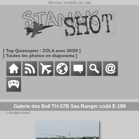
[ Top Quizcopter : ZOLA avec 20/20 ]
[ Toutes les photos en diaporama ]
Galerie des Bell TH-57B Sea Ranger codé E-189
. . . 1 résultat trouvé . . .