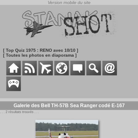
[ Top Quiz 1975 : RENO avec 10/10 ]
[ Toutes les photos en diaporama ]
Galerie des Bell TH-57B Sea Ranger codé E-167
. . . 2 résultats trouvés . . .