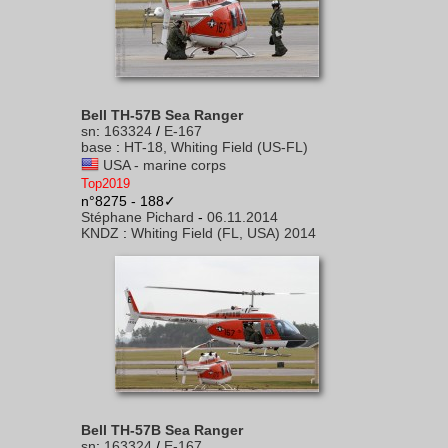
Bell TH-57B Sea Ranger
sn
:
163324
/
E-167
base
:
HT-18, Whiting Field (US-FL)
USA - marine corps
Top2019
n°8275 - 188✓
Stéphane Pichard
-
06.11.2014
KNDZ
:
Whiting Field (FL, USA) 2014
Bell TH-57B Sea Ranger
sn
:
163324
/
E-167