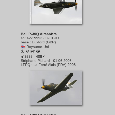
Bell P-39Q Airacobra
sn
:
42-19993
/
G-CEJU
base
:
Duxford (GBR)
Royaume-Uni
n°3535 - 408✓
Stéphane Pichard
-
01.06.2008
LFFQ
:
La Ferté Alais (FRA) 2008