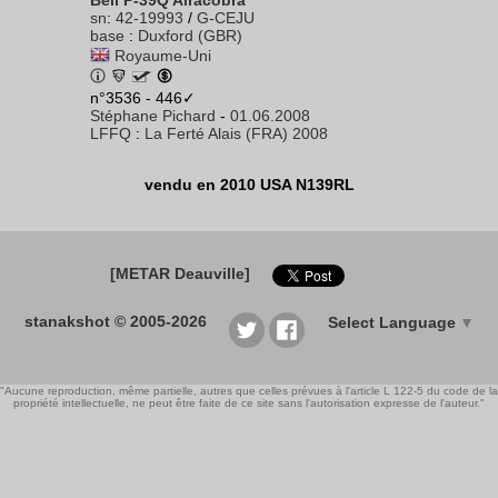
Bell P-39Q Airacobra
sn
:
42-19993
/
G-CEJU
base
:
Duxford (GBR)
Royaume-Uni
n°3536 - 446✓
Stéphane Pichard
-
01.06.2008
LFFQ
:
La Ferté Alais (FRA) 2008
vendu en 2010 USA N139RL
[METAR Deauville]
stanakshot © 2005-2026
Select Language
▼
"Aucune reproduction, même partielle, autres que celles prévues à l'article L 122-5 du code de la
propriété intellectuelle, ne peut être faite de ce site sans l'autorisation expresse de l'auteur."