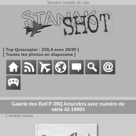
[ Top Quizcopter : ZOLA avec 20/20 ]
[ Toutes les photos en diaporama ]
Galerie des Bell P-39Q Airacobra avec numéro de
série 42-19993
. . . 2 résultats trouvés . . .