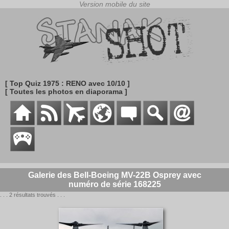
[ Top Quiz 1975 : RENO avec 10/10 ]
[ Toutes les photos en diaporama ]
Galerie des Bell-Boeing MV-22B Osprey avec
numéro de série 168225
. . . 2 résultats trouvés . . .