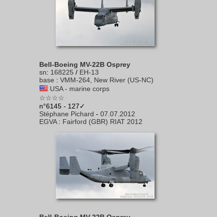
Bell-Boeing MV-22B Osprey
sn
:
168225
/
EH-13
base
:
VMM-264, New River (US-NC)
USA - marine corps
☆☆☆☆
n°6145 - 127✓
Stéphane Pichard
-
07.07.2012
EGVA
:
Fairford (GBR) RIAT 2012