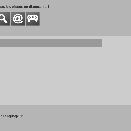
utes les photos en diaporama ]
ct Language
▼