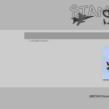
. . . 1 résultat trouvé . . .
[METAR Deauv