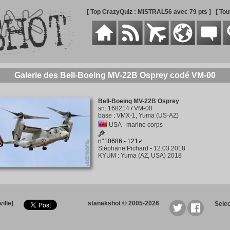
[ Top CrazyQuiz : MISTRAL56 avec 79 pts ]
[ To
Galerie des Bell-Boeing MV-22B Osprey codé VM-00
Bell-Boeing MV-22B Osprey
sn
:
168214
/
VM-00
base
:
VMX-1, Yuma (US-AZ)
USA - marine corps
n°10686 - 121✓
Stéphane Pichard
-
12.03.2018
KYUM
:
Yuma (AZ, USA) 2018
ille]
stanakshot © 2005-2026
Sele