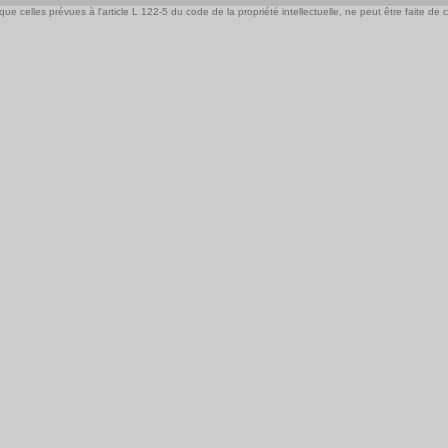
e celles prévues à l'article L 122-5 du code de la propriété intellectuelle, ne peut être faite de ce