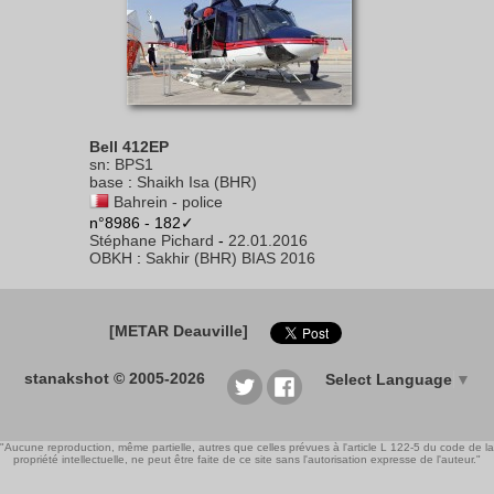
Bell 412EP
sn
:
BPS1
base
:
Shaikh Isa (BHR)
Bahrein - police
n°8986 - 182✓
Stéphane Pichard
-
22.01.2016
OBKH
:
Sakhir (BHR) BIAS 2016
[METAR Deauville]
stanakshot © 2005-2026
Select Language
▼
"Aucune reproduction, même partielle, autres que celles prévues à l'article L 122-5 du code de la
propriété intellectuelle, ne peut être faite de ce site sans l'autorisation expresse de l'auteur."