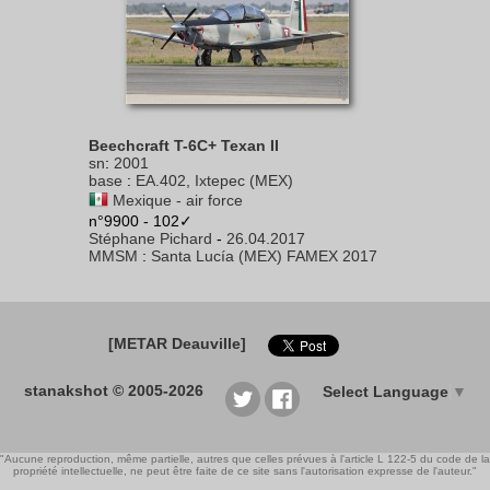
Beechcraft T-6C+ Texan II
sn
:
2001
base
:
EA.402, Ixtepec (MEX)
Mexique - air force
n°9900 - 102✓
Stéphane Pichard
-
26.04.2017
MMSM
:
Santa Lucía (MEX) FAMEX 2017
[METAR Deauville]
stanakshot © 2005-2026
Select Language
▼
"Aucune reproduction, même partielle, autres que celles prévues à l'article L 122-5 du code de la
propriété intellectuelle, ne peut être faite de ce site sans l'autorisation expresse de l'auteur."