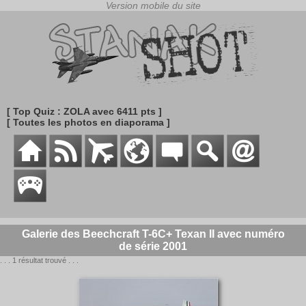
[ Top Quiz : ZOLA avec 6411 pts ]
[ Toutes les photos en diaporama ]
Galerie des Beechcraft T-6C+ Texan II avec numéro
de série 2001
. . . 1 résultat trouvé . . .