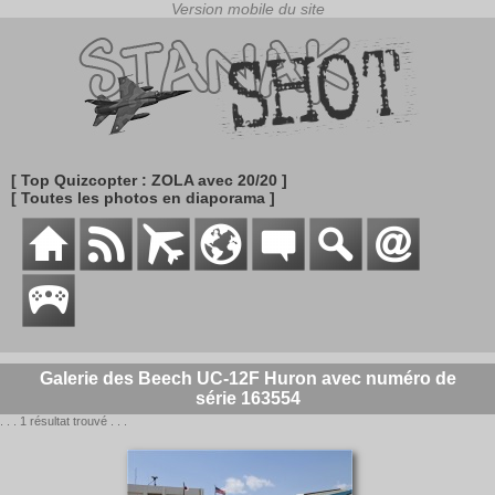
[ Top Quizcopter : ZOLA avec 20/20 ]
[ Toutes les photos en diaporama ]
Galerie des Beech UC-12F Huron avec numéro de
série 163554
. . . 1 résultat trouvé . . .