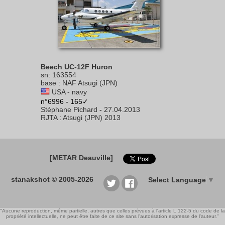
Beech UC-12F Huron
sn
:
163554
base
:
NAF Atsugi (JPN)
USA - navy
n°6996 - 165✓
Stéphane Pichard
-
27.04.2013
RJTA
:
Atsugi (JPN) 2013
[METAR Deauville]
stanakshot © 2005-2026
Select Language
▼
"Aucune reproduction, même partielle, autres que celles prévues à l'article L 122-5 du code de la
propriété intellectuelle, ne peut être faite de ce site sans l'autorisation expresse de l'auteur."