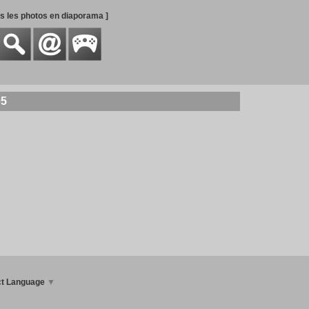
es les photos en diaporama ]
05
ct Language
▼