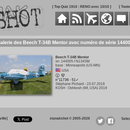
[ Top Quiz 1910 : RENO avec 10/10 ]
[ Tout
alerie des Beech T-34B Mentor avec numéro de série 1440
Beech T-34B Mentor
sn
:
144005
/
N134SM
base
:
Minneapolis (US-MN)
USA
n°11736 - 51✓
Stéphane Pichard
-
23.07.2019
KOSH
:
Oshkosh (WI, USA) 2019
ille]
stanakshot © 2005-2026
Sele