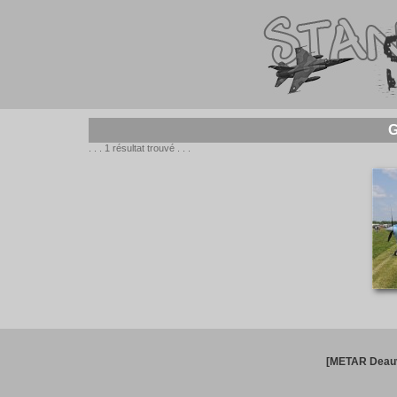
G
. . . 1 résultat trouvé . . .
[METAR Deauv