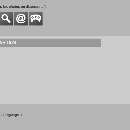
es les photos en diaporama ]
2/RT024
ct Language
▼