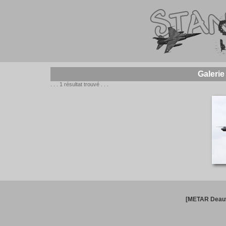
Galeri
. . . 1 résultat trouvé . . .
[METAR Deauv