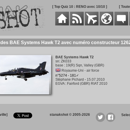
[ Top Quiz 10 : RENO avec 10/10 ]
[ Tout
e des BAE Systems Hawk T2 avec numéro constructeur 126
BAE Systems Hawk T2
sn
:
ZK033
base
:
19(R) Sqn, Valley (GBR)
Royaume-Uni - air force
n°5274 - 181✓
Stéphane Pichard
-
15.07.2010
EGVA
:
Fairford (GBR) RIAT 2010
ille]
stanakshot © 2005-2026
Sele