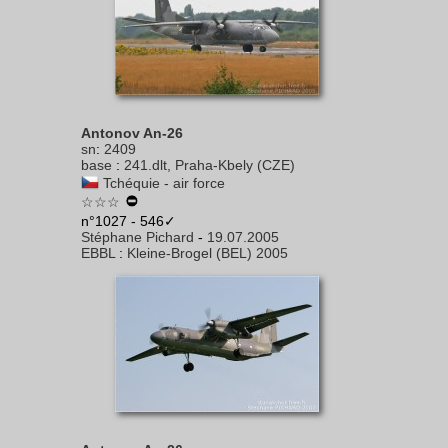
Antonov An-26
sn
:
2409
base
:
241.dlt, Praha-Kbely (CZE)
Tchéquie - air force
☆☆☆
n°1027 - 546✓
Stéphane Pichard
-
19.07.2005
EBBL
:
Kleine-Brogel (BEL) 2005